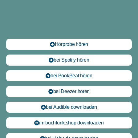
Hörprobe hören
bei Spotify hören
bei BookBeat hören
bei Deezer hören
bei Audible downloaden
im buchfunk.shop downloaden