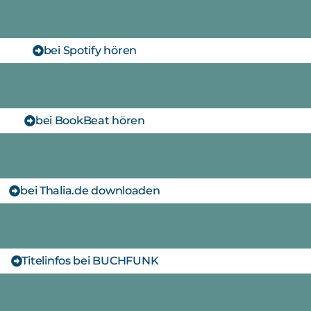
bei Spotify hören
bei BookBeat hören
bei Thalia.de downloaden
Titelinfos bei BUCHFUNK