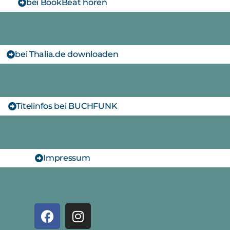
bei BookBeat hören
bei Thalia.de downloaden
Titelinfos bei BUCHFUNK
Impressum