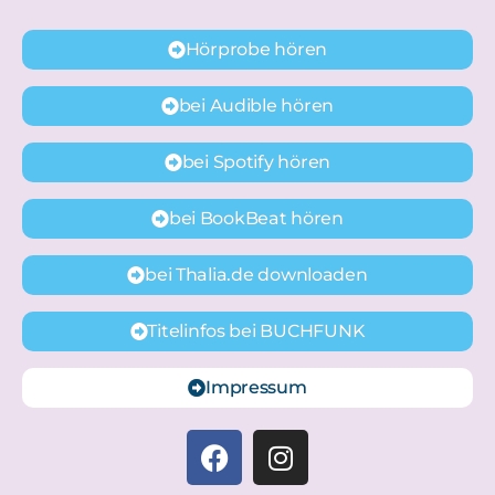
Hörprobe hören
bei Audible hören
bei Spotify hören
bei BookBeat hören
bei Thalia.de downloaden
Titelinfos bei BUCHFUNK
Impressum